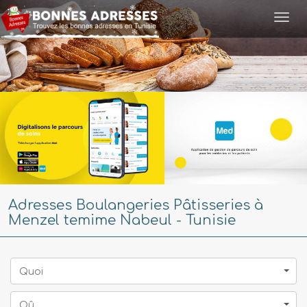
Togg
navi
Adresses Boulangeries Pâtisseries à
Menzel temime Nabeul - Tunisie
Quoi
Oû