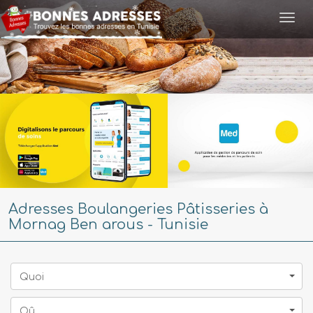
Togg
navi
Adresses Boulangeries Pâtisseries à
Mornag Ben arous - Tunisie
Quoi
Oû