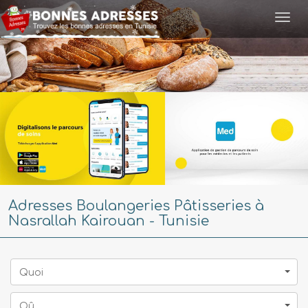
Togg
navi
Adresses Boulangeries Pâtisseries à
Nasrallah Kairouan - Tunisie
Quoi
Oû