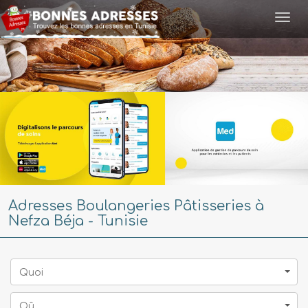
Togg
navi
Adresses Boulangeries Pâtisseries à
Nefza Béja - Tunisie
Quoi
Oû