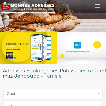
Togg
navi
Adresses Boulangeries Pâtisseries à Oued
mliz Jendouba - Tunisie
Quoi
Oû