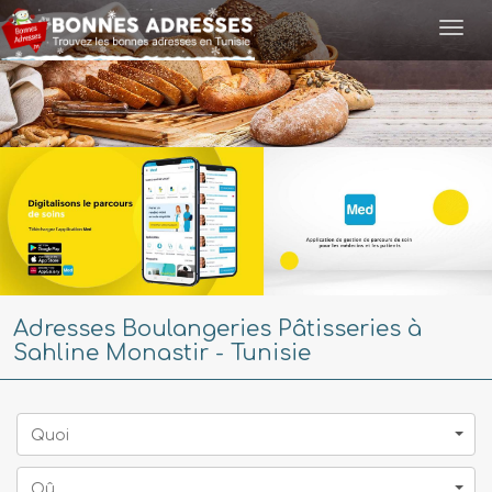
Togg
navi
Adresses Boulangeries Pâtisseries à
Sahline Monastir - Tunisie
Quoi
Oû