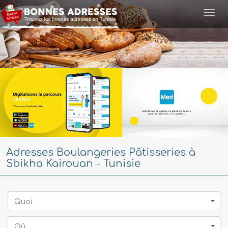
Togg
navi
Adresses Boulangeries Pâtisseries à
Sbikha Kairouan - Tunisie
Quoi
Oû