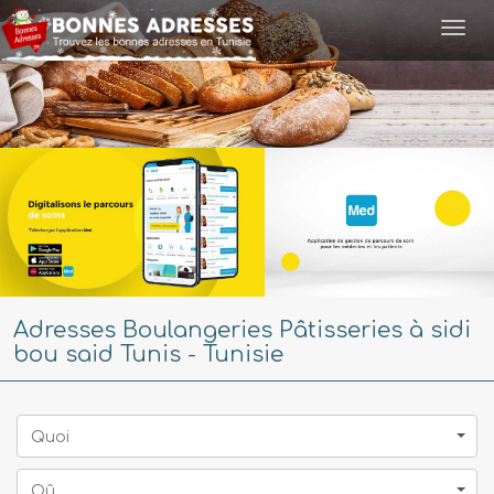
Togg
navi
Adresses Boulangeries Pâtisseries à sidi
bou said Tunis - Tunisie
Quoi
Oû