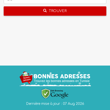
TROUVER
Dernière mise à jour : 07 Aug 2026