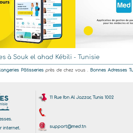
s à Souk el ahad Kébili - Tunisie
angeries Pâtisseries
près de chez vous .
Bonnes Adresses Tu
11 Rue Ibn Al Jazzar, Tunis 1002
sses.
support@med.tn
r internet.