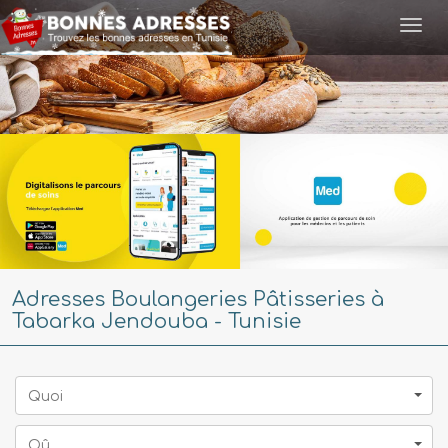
Togg
navi
Adresses Boulangeries Pâtisseries à
Tabarka Jendouba - Tunisie
Quoi
Oû