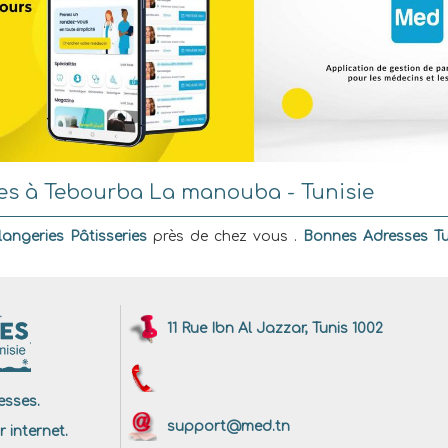
ies à Tebourba La manouba - Tunisie
angeries Pâtisseries
près de chez vous .
Bonnes Adresses Tu
11 Rue Ibn Al Jazzar, Tunis 1002
sses.
support@med.tn
r internet.