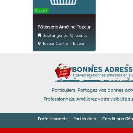
Ouvert
Pâtisserie Améline Tozeur
Boulangeries Pâtisseries
Tozeur Centre
-
Tozeur
Particuliers:
Partagez vos bonnes adre
Professionnels:
Améliorez votre visibilité su
Professionnels
Particuliers
Conditions Géné