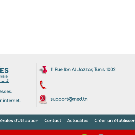
11 Rue Ibn Al Jazzar, Tunis 1002
sses.
support@med.tn
r internet.
rales d'Utilisation
Contact
Actualités
Créer un établisse