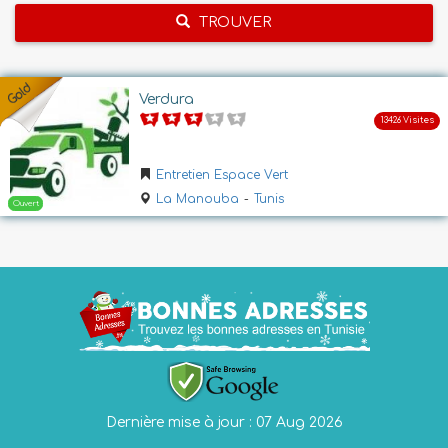
TROUVER
Verdura
Entretien Espace Vert
La Manouba
-
Tunis
Dernière mise à jour : 07 Aug 2026