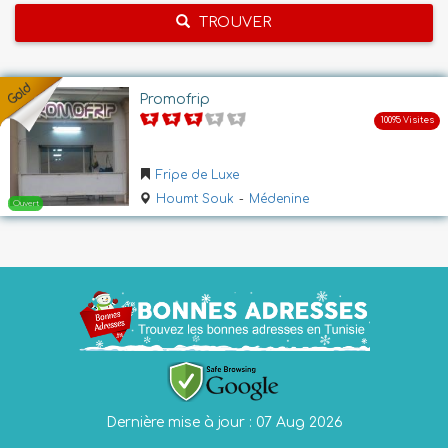
TROUVER
Promofrip
Fripe de Luxe
Houmt Souk
-
Médenine
Dernière mise à jour : 07 Aug 2026