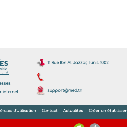
11 Rue Ibn Al Jazzar, Tunis 1002
sses.
support@med.tn
r internet.
rales d'Utilisation
Contact
Actualités
Créer un établisse