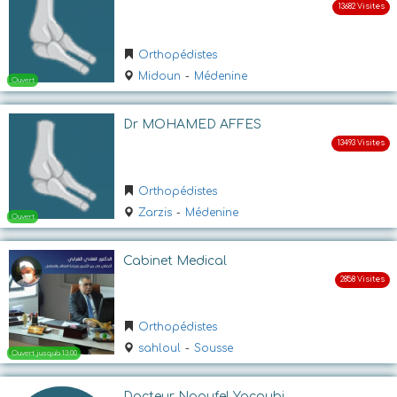
Ouvert
Orthopédistes
Midoun
-
Médenine
Dr MOHAMED AFFES
Orthopédistes
Ouvert
Zarzis
-
Médenine
Cabinet Medical
Orthopédistes
sahloul
-
Sousse
Docteur Naoufel Yacoubi