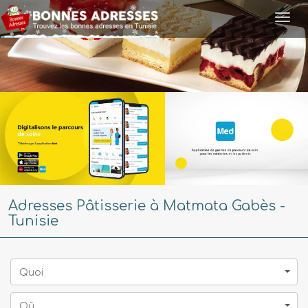
Togg
navi
Adresses Pâtisserie à Matmata Gabès -
Tunisie
Quoi
Oû