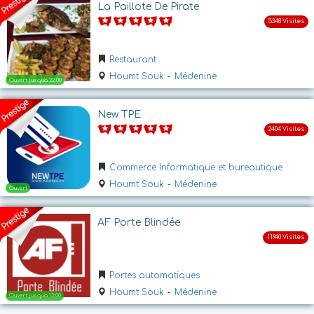
La Paillote De Pirate
Restaurant
Houmt Souk
-
Médenine
Ouvert jusqu'a 15:00
New TPE
Commerce Informatique et bureautique
Houmt Souk
-
Médenine
AF Porte Blindée
Ouvert jusqu'a 20:00
Portes automatiques
Houmt Souk
-
Médenine