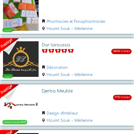
Pharmacies et Parapharmacies
Houmt Souk
-
Médenine
Dar laroussa
Ouvert jusqu'a 13:01
Décoration
Houmt Souk
-
Médenine
Djerba Meuble
Design d'intérieur
Ouvert jusqu'a 13:00
Houmt Souk
-
Médenine