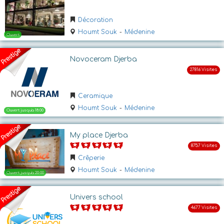
Ouvert jusqu'a 13:00
Décoration
Houmt Souk
-
Médenine
Novoceram Djerba
Ceramique
Houmt Souk
-
Médenine
Ouvert
My place Djerba
Crêperie
Houmt Souk
-
Médenine
Univers school