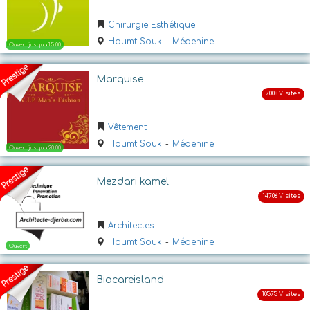
Chirurgie Esthétique
Houmt Souk
-
Médenine
Marquise
Ouvert jusqu'a 20:00
Vêtement
Houmt Souk
-
Médenine
Mezdari kamel
Architectes
Houmt Souk
-
Médenine
Ouvert jusqu'a 18:00
Biocareisland