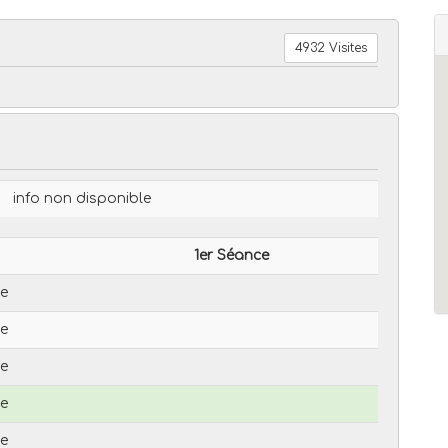
4932 Visites
info non disponible
1er Séance
le
le
le
le
le