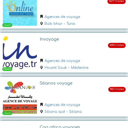
Agences de voyage
Bab bhar
-
Tunis
Invoyage
Ouvert
Agences de voyage
Houmt Souk
-
Médenine
Silianos voyage
Agences de voyage
Siliana sud
-
Siliana
Ouvert
Cap africa voyages