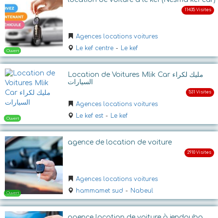
Ouvert
Agences locations voitures
Le kef centre
-
Le kef
Location de Voitures Mlik Car مليك لكراء
السيارات
Agences locations voitures
Ouvert
Le kef est
-
Le kef
agence de location de voiture
Agences locations voitures
hammamet sud
-
Nabeul
agence location de voiture à jendouba