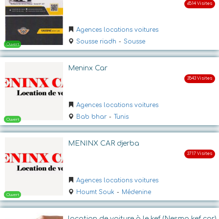
Ouvert
Agences locations voitures
Sousse riadh
-
Sousse
Meninx Car
Agences locations voitures
Ouvert
Bab bhar
-
Tunis
MENINX CAR djerba
Agences locations voitures
Houmt Souk
-
Médenine
location de voiture à le kef (Nesma kef car)