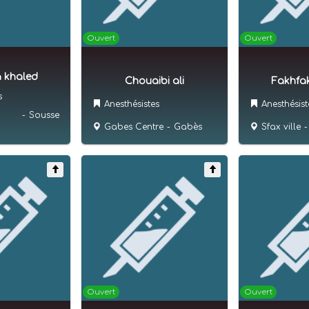
Ouvert
Ouvert
a khaled
Chouaibi ali
Fakhfa
s
Anesthésistes
Anesthésist
-
Sousse
Gabes Centre
-
Gabès
Sfax ville
-
Ouvert
Ouvert