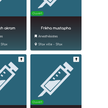
Ouvert
kh akram
Frikha mustapha
es
Anesthésistes
Sfax
Sfax ville
-
Sfax
Ouvert