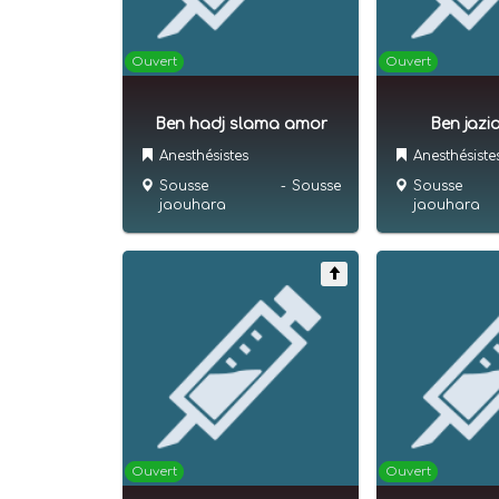
Ouvert
Ouvert
Ben hadj slama amor
Ben jazi
Anesthésistes
Anesthésiste
Sousse
-
Sousse
Sousse
jaouhara
jaouhara
Ouvert
Ouvert