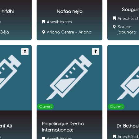
Sougui
hifdhi
Nafaa nejib
Anesthésist
s
Anesthésistes
Sousse
Béja
Ariana Centre
-
Ariana
jaouhara
Ouvert
Ouvert
Polyclinique Djerba
if Ali
Dr Belhou
Internationale
s
Anesthésist