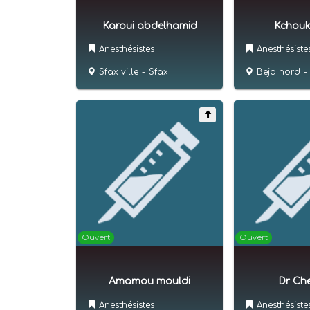
Karoui abdelhamid
Kchouk 
Anesthésistes
Anesthésiste
Sfax ville
-
Sfax
Beja nord
-
Ouvert
Ouvert
Amamou mouldi
Dr Cher
Anesthésistes
Anesthésiste