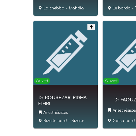
La chebba
-
Mahdia
Le bardo
-
Ouvert
Ouvert
Dr BOUBEZARI RIDHA
Dr FAOUZ
FIHRI
Anesthésiste
Anesthésistes
Gafsa nord
Bizerte nord
-
Bizerte