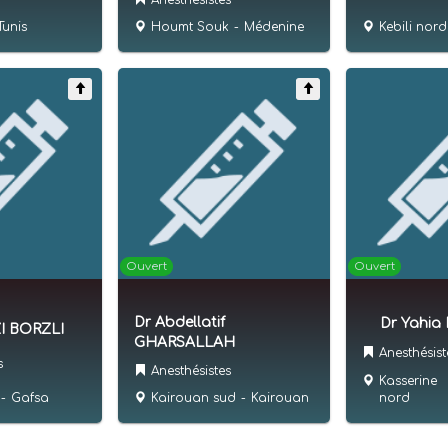
Anesthésistes
Tunis
Kebili nord
Houmt Souk
-
Médenine
Ouvert
Ouvert
Dr Abdellatif
Dr Yahia
I BORZLI
GHARSALLAH
Anesthésist
s
Anesthésistes
Kasserine
-
Gafsa
Kairouan sud
-
Kairouan
nord