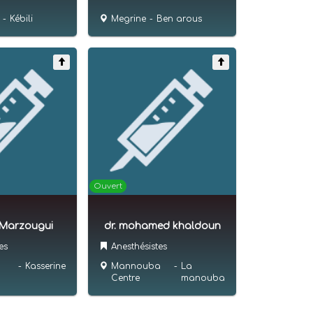
-
Kébili
Megrine
-
Ben arous
Ouvert
 Marzougui
dr. mohamed khaldoun
es
Anesthésistes
-
Kasserine
Mannouba
-
La
Centre
manouba