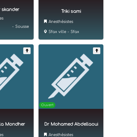
r skander
Triki sami
es
Anesthésistes
-
Sousse
Sfax ville
-
Sfax
Ouvert
la Mondher
Dr Mohamed Abdellaoui
es
Anesthésistes