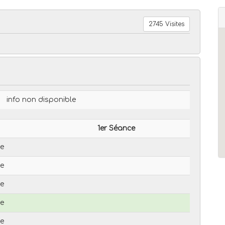
2745 Visites
info non disponible
1er Séance
le
le
le
le
le