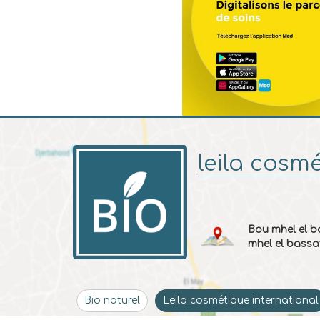
leila cosm
Bou mhel el b
mhel el bassa
Bio naturel
Leila cosmétique international