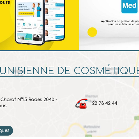
TUNISIENNE DE COSMÉTIQU
 Charaf N°15 Rades 2040 -
22 93 42 44
ous
iques