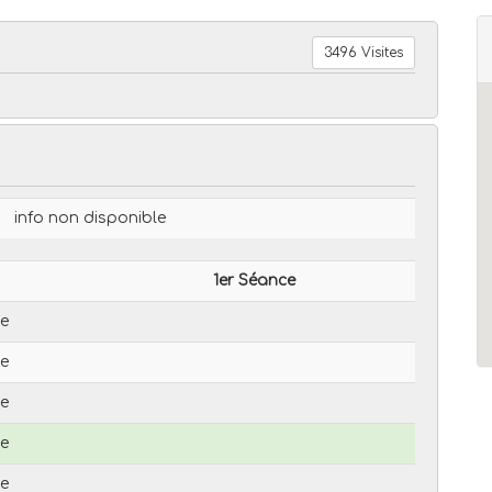
3496 Visites
info non disponible
1er Séance
le
le
le
le
le