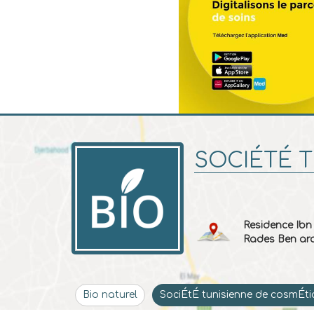
SOCIÉTÉ 
Residence Ibn
Rades Ben ar
Bio naturel
SociÉtÉ tunisienne de cosmÉt