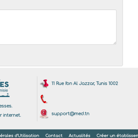
11 Rue Ibn Al Jazzar, Tunis 1002
sses.
support@med.tn
r internet.
rales d'Utilisation
Contact
Actualités
Créer un établisse