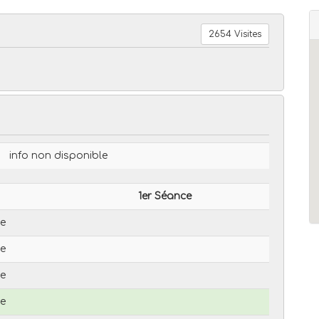
2654 Visites
info non disponible
1er Séance
le
le
le
le