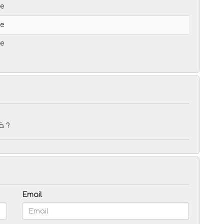
le
le
le
à ?
Email