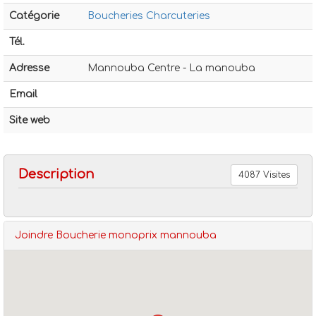
Catégorie
Boucheries Charcuteries
Tél.
Adresse
Mannouba Centre - La manouba
Email
Boucheries charcuteries
Boucherie monoprix mannoub
Site web
Description
4087 Visites
Joindre Boucherie monoprix mannouba