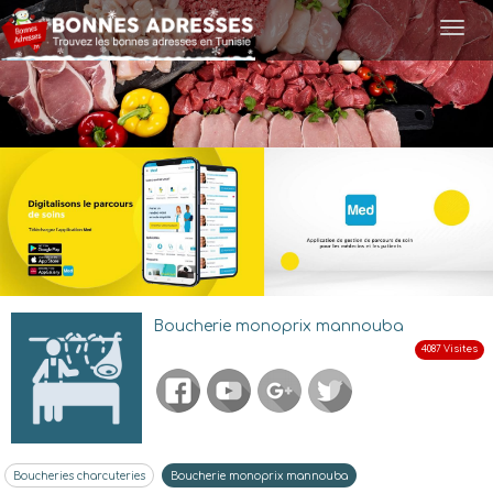
Togg
navi
Boucherie monoprix mannouba