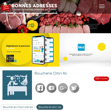
Togg
navi
Boucherie Omri Ali