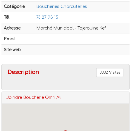
Catégorie
Boucheries Charcuteries
Tél.
78 27 93 15
Adresse
Marché Municipal - Tajerouine Kef
Email
Boucheries charcuteries
Boucherie omri ali
Site web
Description
3332 Visites
Joindre Boucherie Omri Ali