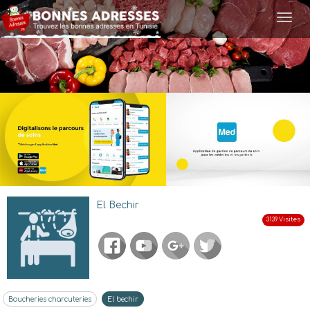
Togg
navi
El Bechir