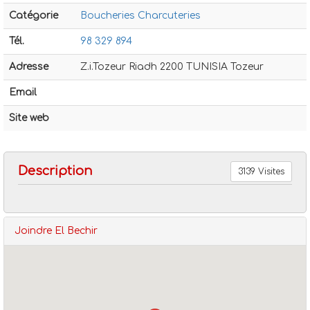
Catégorie
Boucheries Charcuteries
Tél.
98 329 894
Adresse
Z.i.Tozeur Riadh 2200 TUNISIA Tozeur
Email
Boucheries charcuteries
El bechir
Site web
Description
3139 Visites
Joindre El Bechir