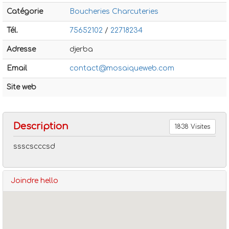
Catégorie
Boucheries Charcuteries
Tél.
75652102
/
22718234
Adresse
djerba
Email
contact@mosaiqueweb.com
Boucheries charcuteries
Hello
Site web
Description
1838 Visites
ssscscccsd
Joindre hello