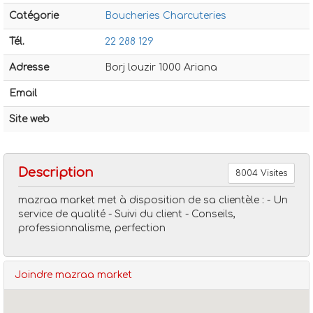
Catégorie
Boucheries Charcuteries
Tél.
22 288 129
Adresse
Borj louzir 1000 Ariana
Email
Boucheries charcuteries
Mazraa market
Site web
Description
8004 Visites
mazraa market met à disposition de sa clientèle : - Un
service de qualité - Suivi du client - Conseils,
professionnalisme, perfection
Joindre mazraa market