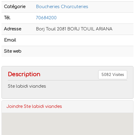
Catégorie
Boucheries Charcuteries
Tél.
70684200
Adresse
Borj Touil 2081 BORJ TOUIL ARIANA
Email
Boucheries charcuteries
Ste labidi viandes
Site web
Description
5082 Visites
Ste labidi viandes
Joindre Ste labidi viandes