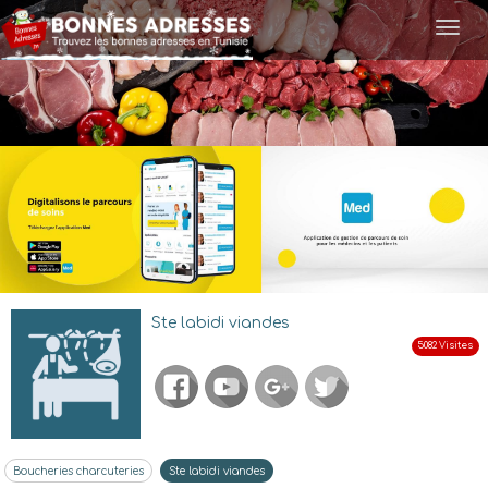
Togg
navi
Ste labidi viandes