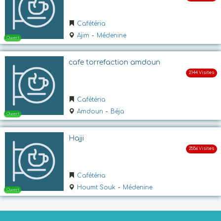
Ouvert
Cafétéria
Ajim
-
Médenine
cafe torrefaction amdoun
Cafétéria
Amdoun
-
Béja
Ouvert
Hajji
Cafétéria
Houmt Souk
-
Médenine