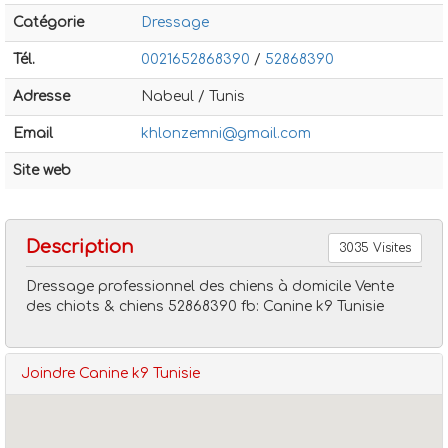
Catégorie
Dressage
Tél.
0021652868390
/
52868390
Adresse
Nabeul / Tunis
Email
khlonzemni@gmail.com
Dressage
Canine k9 tunisie
Site web
Description
3035 Visites
Dressage professionnel des chiens à domicile Vente
des chiots & chiens 52868390 fb: Canine k9 Tunisie
Joindre Canine k9 Tunisie