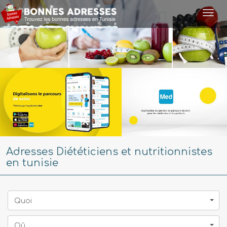
Togg
navi
Adresses Diététiciens et nutritionnistes
en tunisie
Quoi
Oû