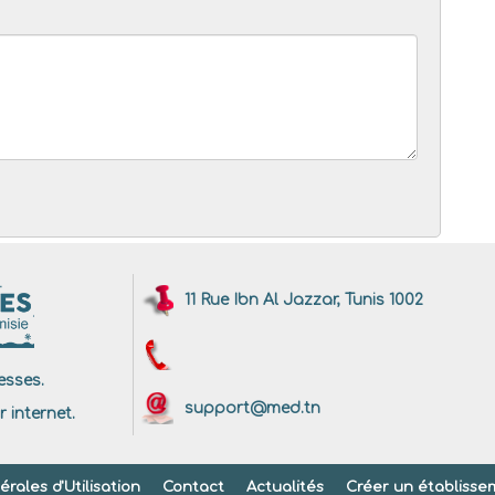
11 Rue Ibn Al Jazzar, Tunis 1002
sses.
support@med.tn
r internet.
rales d'Utilisation
Contact
Actualités
Créer un établisse