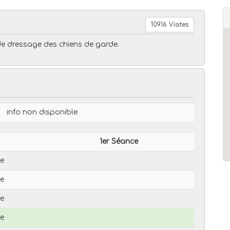
10916 Visites
e dressage des chiens de garde.
info non disponible
1er Séance
le
le
le
le