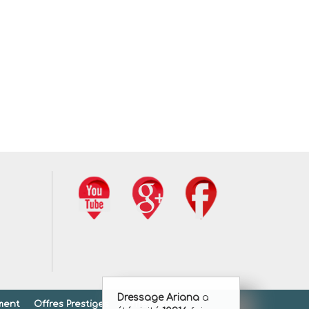
Dressage Ariana
a
ment
Offres Prestiges
Offres Gold