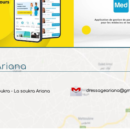
Ariana
dressageariana@gm
oukra - La soukra Ariana