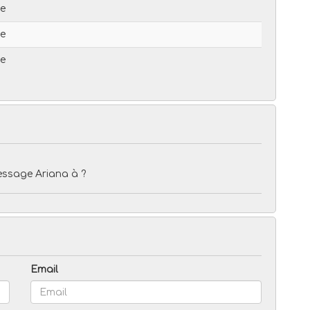
le
le
le
essage Ariana à ?
Email