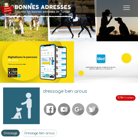
Togg
navi
dressage ben arous