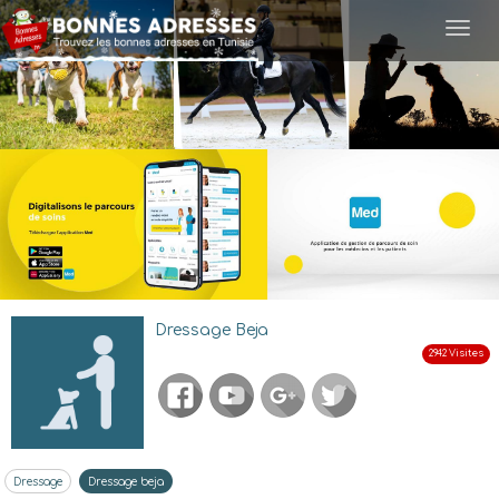
Togg
navi
Dressage Beja