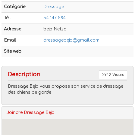
Catégorie
Dressage
Tél.
54 147 584
Adresse
beja Nefza
Email
dressagebeja@gmail.com
Dressage
Dressage beja
Site web
Description
2942 Visites
Dressage Beja vous propose son service de dressage
des chiens de garde
Joindre Dressage Beja