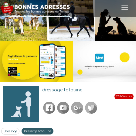
Togg
navi
dressage tatouine