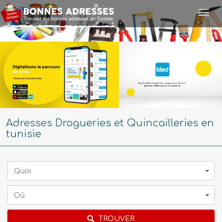
Togg
navi
Adresses Drogueries et Quincailleries en
tunisie
Quoi
Oû
TROUVER