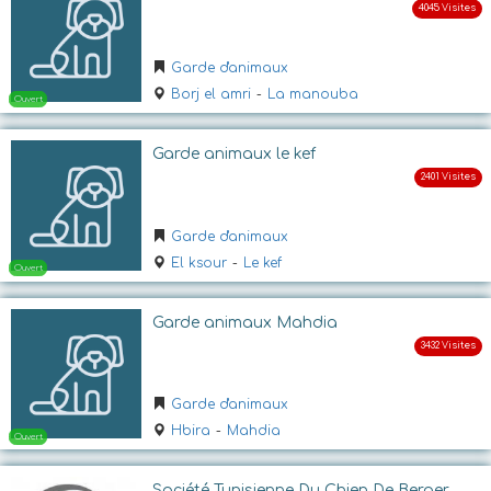
Ouvert
Garde d'animaux
Borj el amri
-
La manouba
Garde animaux le kef
Garde d'animaux
Ouvert
El ksour
-
Le kef
Garde animaux Mahdia
Garde d'animaux
Hbira
-
Mahdia
Société Tunisienne Du Chien De Berger