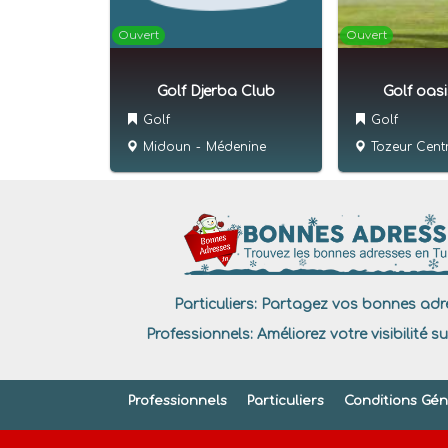
Ouvert
Ouvert
Golf Djerba Club
Golf oasi
Golf
Golf
Midoun
-
Médenine
Tozeur Cent
Particuliers:
Partagez vos bonnes adre
Professionnels:
Améliorez votre visibilité su
Professionnels
Particuliers
Conditions Géné