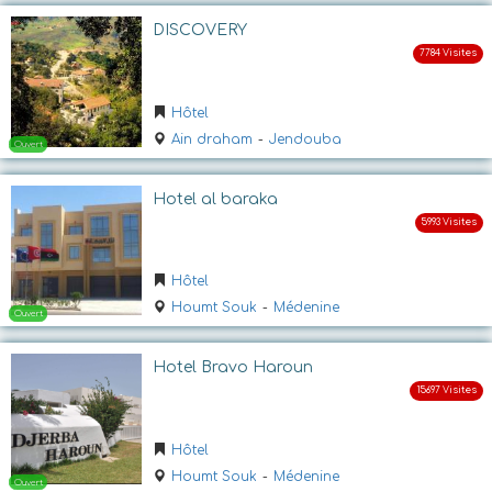
DISCOVERY
Hôtel
Ain draham
-
Jendouba
Hotel al baraka
Ouvert
Hôtel
Houmt Souk
-
Médenine
Hotel Bravo Haroun
Hôtel
Ouvert
Houmt Souk
-
Médenine