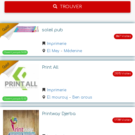
TROUVER
soleil pub
Imprimerie
El Mey
-
Médenine
Print All
Imprimerie
El mourouj
-
Ben arous
Printway Djerba
Ouvert jusqu'a 14:00