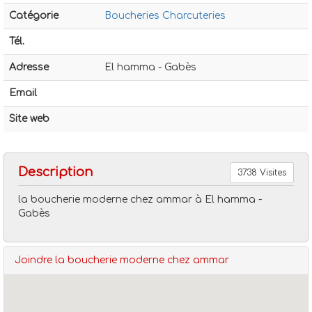
Catégorie
Boucheries Charcuteries
Tél.
Adresse
El hamma - Gabès
Email
Boucheries charcuteries
La boucherie moderne chez a
Site web
Description
3738 Visites
la boucherie moderne chez ammar à El hamma -
Gabès
Joindre la boucherie moderne chez ammar