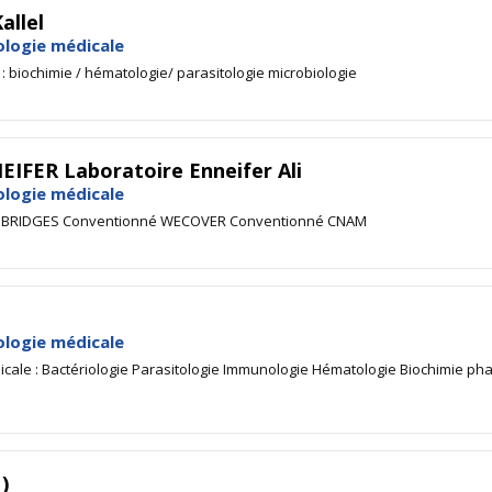
llel
ologie médicale
: biochimie / hématologie/ parasitologie microbiologie
FER Laboratoire Enneifer Ali
ologie médicale
é BRIDGES Conventionné WECOVER Conventionné CNAM
ologie médicale
icale : Bactériologie Parasitologie Immunologie Hématologie Biochimie ph
)