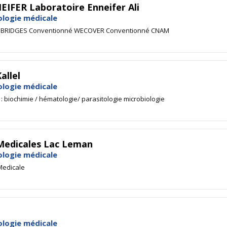
FER Laboratoire Enneifer Ali
ologie médicale
é BRIDGES Conventionné WECOVER Conventionné CNAM
llel
ologie médicale
: biochimie / hématologie/ parasitologie microbiologie
 Medicales Lac Leman
ologie médicale
Medicale
ologie médicale