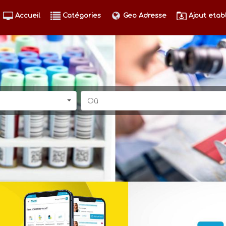
Accueil
Catégories
Geo Adresse
Ajout etab
Oû