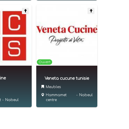
Ouvert
ine
Veneta cucune tunisie
Meubles
Hammamet
-
Nabeul
t
-
Nabeul
centre