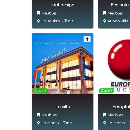
Idol design
Ben salem
Meubles
Meubles
La soukra
-
Tunis
Ariana ville
Ouvert
Ouvert
La villa
Europlak
Meubles
Meubles
La marsa
-
Tunis
La marsa
-