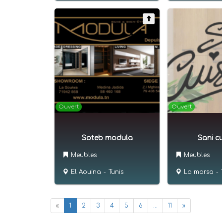
Ouvert
Ouvert
Soteb modula
Sani cu
Meubles
Meubles
El Aouina
-
Tunis
La marsa
-
«
1
2
3
4
5
6
...
11
»