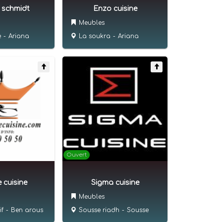
e schmidt
Enzo cuisine
Meubles
e
-
Ariana
La soukra
-
Ariana
Ouvert
 cuisine
Sigma cuisine
Meubles
f
-
Ben arous
Sousse riadh
-
Sousse