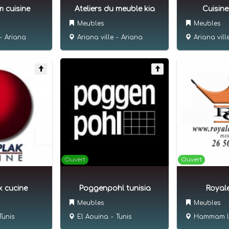
 cuisine
Ateliers du meuble kia
Cuisin
Meubles
Meubles
-
Ariana
Ariana ville
-
Ariana
Ariana vill
Ouvert
Ouvert
 cucine
Poggenpohl tunisia
Royale
Meubles
Meubles
Tunis
El Aouina
-
Tunis
Hammam li