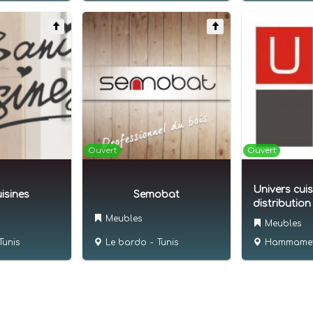
Ouvert
Ouvert
Univers cuis
isines
Semobat
distribution
Meubles
Meubles
Tunis
Le bardo
-
Tunis
Hammame