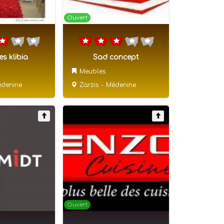
Ouvert
s klibia
Sad concept
Meubles
denine
Zarzis
-
Médenine
Ouvert