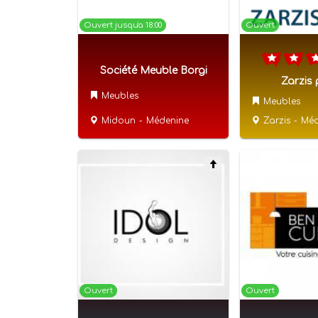
Ouvert jusqu'a 18:00
Ouvert
Société Meuble Borgi
Zarzis 
Meubles
Meubles
Midoun
-
Médenine
Zarzis
-
Méd
Ouvert
Ouvert