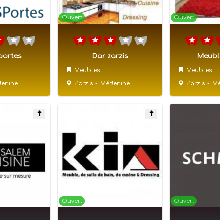
Ouvert
Ouvert
portes
Dar zarzis
Meuble
Meubles
Meubles
enine
Zarzis
-
Médenine
Zarzis
-
Mé
Ouvert
Ouvert