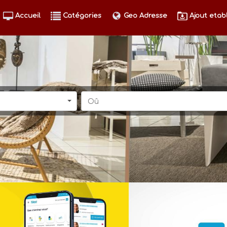
Accueil
Catégories
Geo Adresse
Ajout etab
Oû