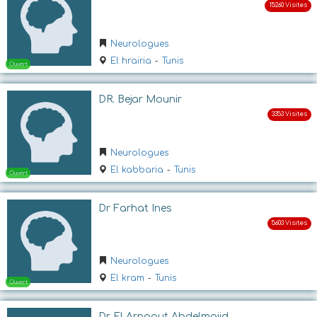
Ouvert
Neurologues
El hrairia
-
Tunis
DR. Bejar Mounir
Neurologues
Ouvert jusqu'a 16:30
El kabbaria
-
Tunis
Dr Farhat Ines
Neurologues
El kram
-
Tunis
Dr El Arnaout Abdelmajid