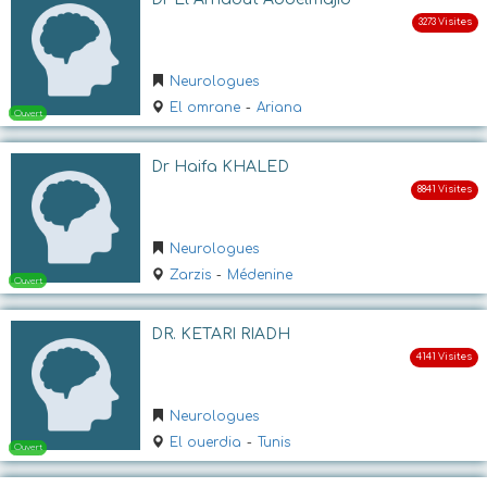
Ouvert
Neurologues
El omrane
-
Ariana
Dr Haifa KHALED
Neurologues
Ouvert
Zarzis
-
Médenine
DR. KETARI RIADH
Neurologues
El ouerdia
-
Tunis