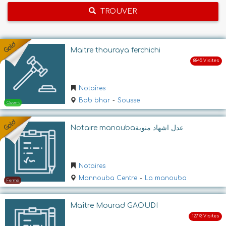
TROUVER
Maitre thouraya ferchichi
Notaires
Bab bhar
-
Sousse
Notaire manoubaعدل اشهاد منوبة
Notaires
Mannouba Centre
-
La manouba
Maître Mourad GAOUDI