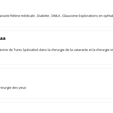
ataracte Rétine médicale , Diabète , DMLA , Glaucome Explorations en ophta
aa
cine de Tunis Spécialisé dans la chirurgie de la cataracte et la chirurgie v
chirurgie des yeux