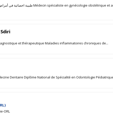
liste en gynécologie obstétrique et aide à la
Sdiri
iagnostique et thérapeutique Maladies inflammatoires chroniques de...
ecine Dentaire Diplôme National de Spécialité en Odontologie Pédiatrique
RL)
gie-ORL